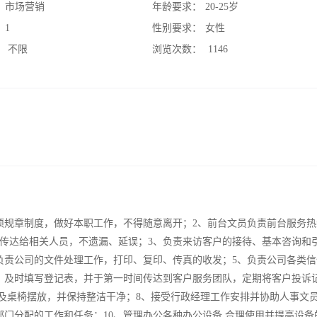
：
市场营销
年龄要求：
20-25岁
：
1
性别要求：
女性
：
不限
浏览次数：
1146
项规章制度，做好本职工作，不得随意离开；2、前台文员负责前台服务热
传达给相关人员，不遗漏、延误；3、负责来访客户的接待、基本咨询和
负责公司的文件处理工作，打印、复印、传真的收发；5、负责公司各类信
，及时填写登记表，并于第一时间传达到客户服务团队，定期将客户投诉
洁及桌椅摆放，并保持整洁干净；8、接受行政经理工作安排并协助人事文
门分配的工作和任务；10、管理办公各种办公设备,合理使用并提高设备