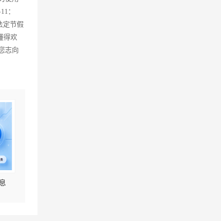
11：
有法定节假
懂得欢
您志向
息