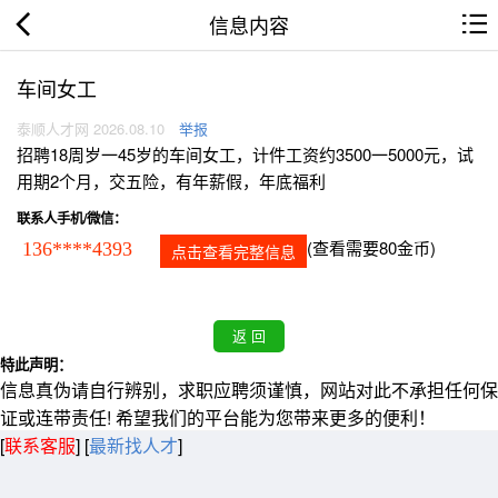
信息内容
车间女工
泰顺人才网 2026.08.10
举报
招聘18周岁一45岁的车间女工，计件工资约3500一5000元，试
用期2个月，交五险，有年薪假，年底福利
联系人手机/微信：
(查看需要80金币)
136****4393
点击查看完整信息
特此声明：
信息真伪请自行辨别，求职应聘须谨慎，网站对此不承担任何保
证或连带责任! 希望我们的平台能为您带来更多的便利！
[
联系客服
]
[
最新找人才
]